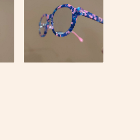
to
to