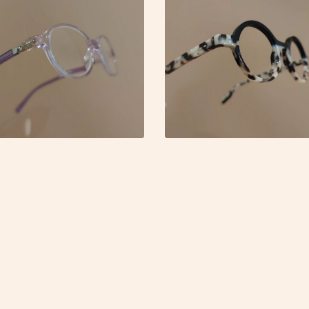


Agrandir la photo
Agrandir la pho


Agrandir la photo
Agrandir la pho