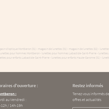
magasin d’optique Montberon (31) - magasin de lunettes (31) - magasin de lunettes (82) - lun
 lunettes pour hommes Montberon - lunettes pour hommes Labastide-Saint-Pierre - lunettes
ettes pour enfants Labastide-Saint-Pierre - lunettes pour enfants Haute-Garonne (31) - lunett
Lunette - 82
raires d'ouverture :
Ma Jolie Lunette - 31
Horaires d'ouverture :
Restez informés
M
asteur
ntberon :
10 rue de la Poste
Labastide St Pierre :
Tenez vous informés de
Labastide St Pierre
rdi au Vendredi :
31140 Montberon
Mardi au Vendredi :
offres et actualités
r la carte
-12h / 14h-19h
Afficher la carte
9h30-12h / 14h-19h