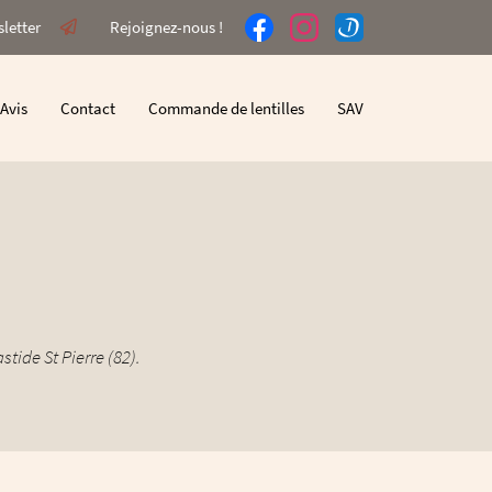
sletter
Rejoignez-nous !
Avis
Contact
Commande de lentilles
SAV
tide St Pierre (82).