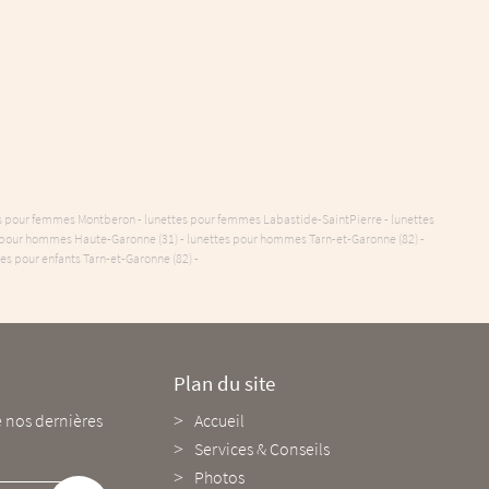
ettes pour femmes Montberon - lunettes pour femmes Labastide-SaintPierre - lunettes
 pour hommes Haute-Garonne (31) - lunettes pour hommes Tarn-et-Garonne (82) -
es pour enfants Tarn-et-Garonne (82) -
a Jolie Lunette - 82
Horaires d'ouverture :
Plan du site
Horaires d'ouvertu
 nos dernières
4 rue Pasteur
Montberon :
Accueil
Labastide St Pierre :
82370 Labastide St Pierre
Mardi au Vendredi :
Mardi au Vendredi :
Services & Conseils
Afficher la carte
9h-12h / 14h-19h
9h30-12h / 14h-19h
Photos