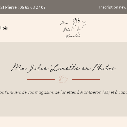
St Pierre : 05 63 63 27 07
Inscription new
lités
Ma Jolie Lunette en Photos
 l'univers de vos magasins de lunettes à Montberon (31) et à Labas