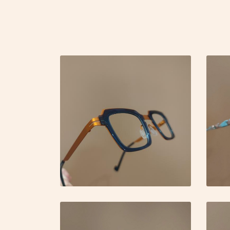
Code Captcha

Rafraîchir le captcha

En cochant cette case, vous consentez à recevoir nos propositions commerciales à
email indiqué ci-dessus. Vous pouvez vous désinscrire à tout moment en utilisant
de désinscription
.
Inscription