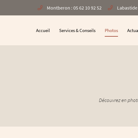
Montberon : 05 62 10 92 52
Labastide 
10 rue de la Poste
31140 Montberon
05 62 10 92 52
Accueil
Services & Conseils
Photos
Actua
Découvrez en photos
Adresse email de réception
